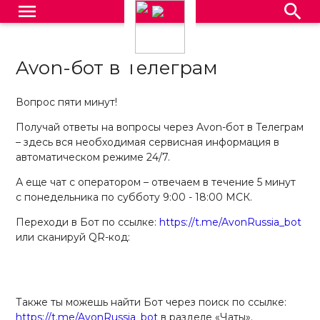
menu
search
Avon-бот в Телеграм
Вопрос пяти минут!
Получай ответы на вопросы через Avon-бот в Телеграм
– здесь вся необходимая сервисная информация в
автоматическом режиме 24/7.
А еще чат с оператором – отвечаем в течение 5 минут
с понедельника по субботу 9:00 - 18:00 МСК.
Переходи в Бот по ссылке:
https://t.me/AvonRussia_bot
или сканируй QR-код:
Также ты можешь найти Бот через поиск по ссылке:
https://t.me/AvonRussia_bot
в разделе «Чаты».