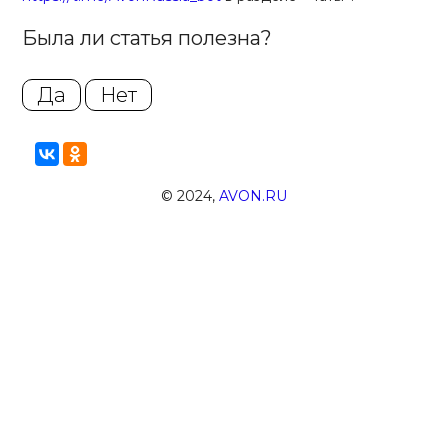
Была ли статья полезна?
Да
Нет
© 2024,
AVON.RU